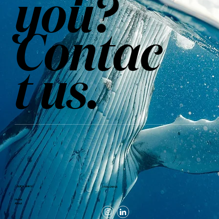
you?
Contac
t us
.
/ QUICK LINKS
/ FOLLOW US
Home
About